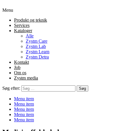
Menu
Produkt og teknik
Services
Kataloger
Alle
Zystm Care
Zystm Lab
Zystm Learn
Zystm Detra
Kontakt
Job
Om os
Zystm media
Søg efter:
Menu item
Menu item
Menu item
Menu item
Menu item