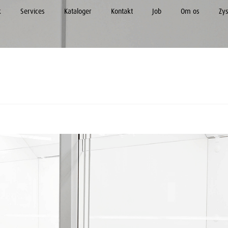
k
Services
Kataloger
Kontakt
Job
Om os
Zy