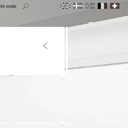
stm media
item
item
item
item
item