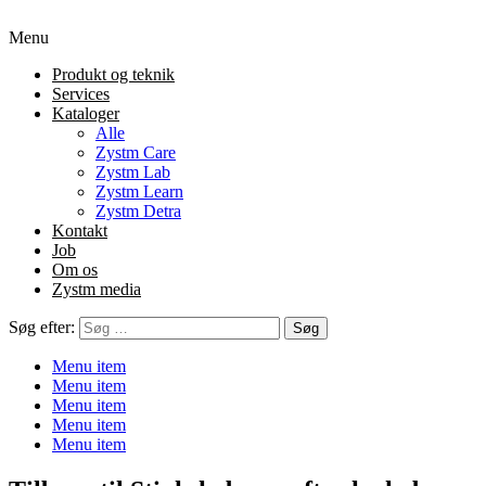
Menu
Produkt og teknik
Services
Kataloger
Alle
Zystm Care
Zystm Lab
Zystm Learn
Zystm Detra
Kontakt
Job
Om os
Zystm media
Søg efter:
Menu item
Menu item
Menu item
Menu item
Menu item