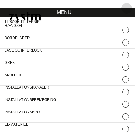
MENU
item
item
item
item
item
TILBAGE TIL TEKNIK
HÆNGSEL
BORDPLADER
LÅSE OG INTERLOCK
GREB
SKUFFER
INSTALLATIONSKANALER
INSTALLATIONSFREMFØRING
INSTALLATIONSBRO
EL-MATERIEL