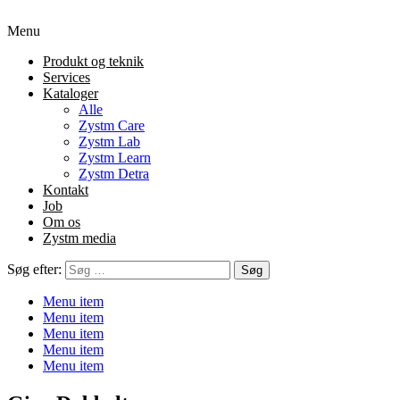
Menu
Produkt og teknik
Services
Kataloger
Alle
Zystm Care
Zystm Lab
Zystm Learn
Zystm Detra
Kontakt
Job
Om os
Zystm media
Søg efter:
Menu item
Menu item
Menu item
Menu item
Menu item