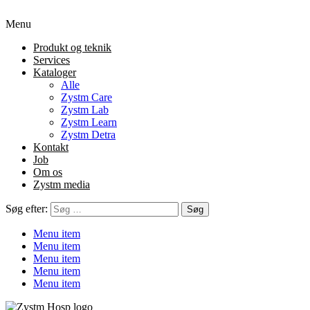
Menu
Produkt og teknik
Services
Kataloger
Alle
Zystm Care
Zystm Lab
Zystm Learn
Zystm Detra
Kontakt
Job
Om os
Zystm media
Søg efter:
Menu item
Menu item
Menu item
Menu item
Menu item