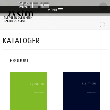
MENU
item
item
item
item
item
TILBAGE TIL OVERSIGTEN
BAKKER OG KURVE
KATALOGER
PRODUKT