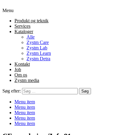
Menu
Produkt og teknik
Services
Kataloger
Alle
Zystm Care
Zystm Lab
Zystm Learn
Zystm Detra
Kontakt
Job
Om os
Zystm media
Søg efter:
Menu item
Menu item
Menu item
Menu item
Menu item