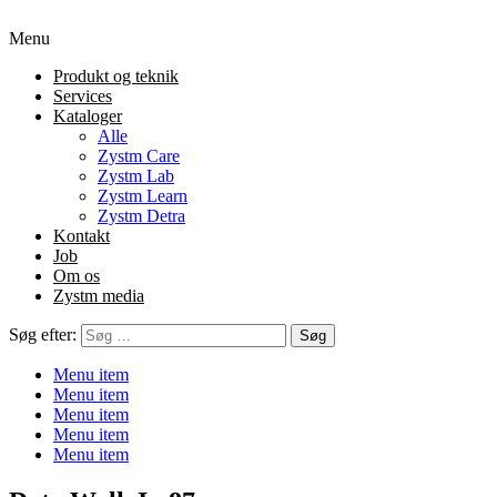
Menu
Produkt og teknik
Services
Kataloger
Alle
Zystm Care
Zystm Lab
Zystm Learn
Zystm Detra
Kontakt
Job
Om os
Zystm media
Søg efter:
Menu item
Menu item
Menu item
Menu item
Menu item