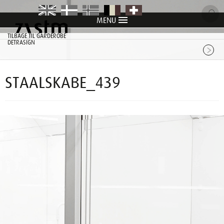
MENU
item
item
item
item
item
TILBAGE TIL GARDEROBE
DETRASIGN
STAALSKABE_439