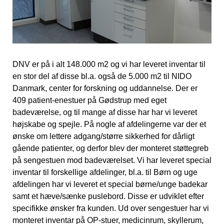
DNV er på i alt 148.000 m2 og vi har leveret inventar til
en stor del af disse bl.a. også de 5.000 m2 til NIDO
Danmark, center for forskning og uddannelse. Der er
409 patient-enestuer på Gødstrup med eget
badeværelse, og til mange af disse har har vi leveret
højskabe og spejle. På nogle af afdelingerne var der et
ønske om lettere adgang/større sikkerhed for dårligt
gående patienter, og derfor blev der monteret støttegreb
på sengestuen mod badeværelset. Vi har leveret special
inventar til forskellige afdelinger, bl.a. til Børn og uge
afdelingen har vi leveret et special børne/unge badekar
samt et hæve/sænke puslebord. Disse er udviklet efter
specifikke ønsker fra kunden. Ud over sengestuer har vi
monteret inventar på OP-stuer, medicinrum, skyllerum,