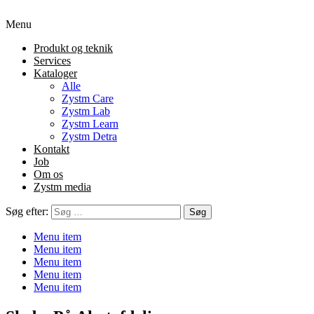
Menu
Produkt og teknik
Services
Kataloger
Alle
Zystm Care
Zystm Lab
Zystm Learn
Zystm Detra
Kontakt
Job
Om os
Zystm media
Søg efter:
Menu item
Menu item
Menu item
Menu item
Menu item