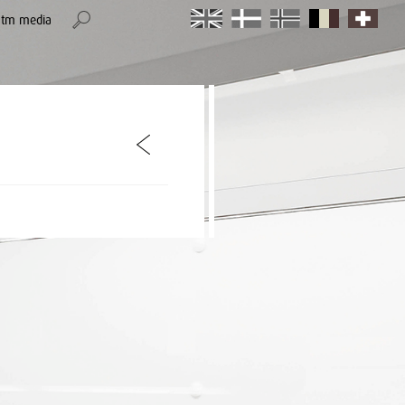
stm media
item
item
item
item
item