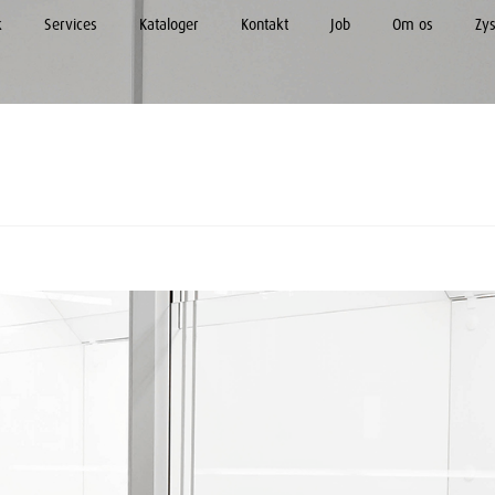
k
Services
Kataloger
Kontakt
Job
Om os
Zy