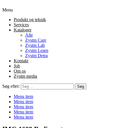
Menu
Produkt og teknik
Services
Kataloger
Alle
Zystm Care
Zystm Lab
Zystm Learn
Zystm Detra
Kontakt
Job
Om os
Zystm media
Søg efter:
Menu item
Menu item
Menu item
Menu item
Menu item