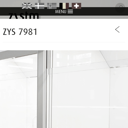
MENU
item
item
item
item
item
ZYS 7981