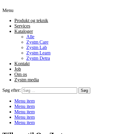
Menu
Produkt og teknik
Services
Kataloger
Alle
Zystm Care
Zystm Lab
Zystm Learn
Zystm Detra
Kontakt
Job
Om os
Zystm media
Søg efter:
Menu item
Menu item
Menu item
Menu item
Menu item