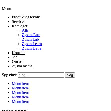
Menu
Produkt og teknik
Services
Kataloger
Alle
Zystm Care
Zystm Lab
Zystm Learn
Zystm Detra
Kontakt
Job
Om os
Zystm media
Søg efter:
Menu item
Menu item
Menu item
Menu item
Menu item