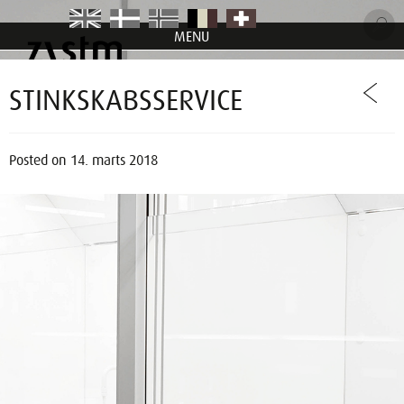
MENU
item
item
item
item
item
STINKSKABSSERVICE
Posted on
14. marts 2018