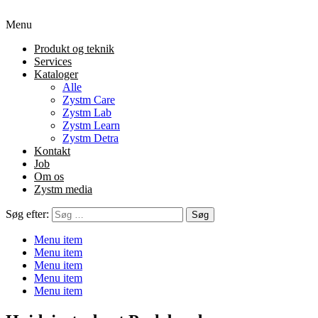
Menu
Produkt og teknik
Services
Kataloger
Alle
Zystm Care
Zystm Lab
Zystm Learn
Zystm Detra
Kontakt
Job
Om os
Zystm media
Søg efter:
Menu item
Menu item
Menu item
Menu item
Menu item