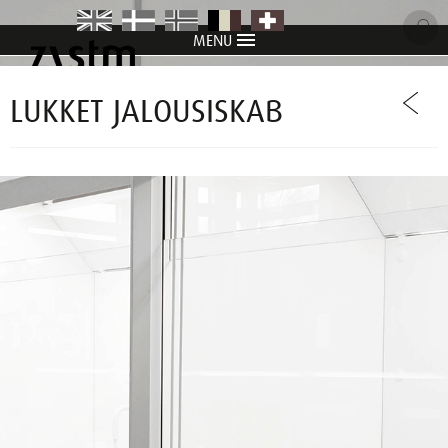
MENU
item
item
item
item
item
LUKKET JALOUSISKAB