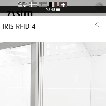
MENU
item
item
item
item
item
IRIS RFID 4