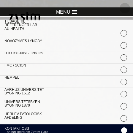
MENU
item
item
item
item
item
TILBAGE TIL
REFERENCER LAB
AU HEALTH
NOVOZYMES LYNGBY
DTU BYGNING 128/129
FMC / SCION
HEMPEL
AARHUS UNIVERSITET
BYGNING 1512
UNIVERSITETSBYEN
BYGNING 1870
HERLEV PATOLOGISK
AFDELING
KONTAKT OSS
og hør mere om Zystm Care