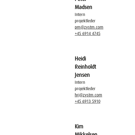
Madsen
Intern
projektleder
pm@zystm.com
+45 6914 4745
Heidi
Reinholdt
Jensen
Intern
projektleder
hrj@zystm.com
+45 6913 5910
Kim
Mikkelsen