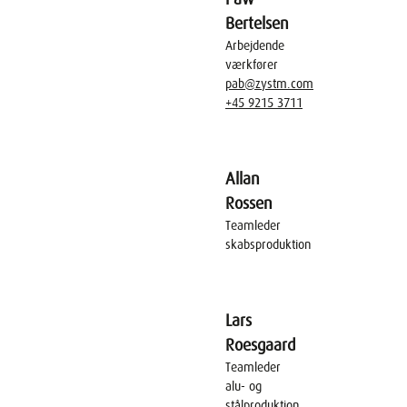
Bertelsen
Arbejdende
værkfører
pab@zystm.com
+45 9215 3711
Allan
Rossen
Teamleder
skabsproduktion
Lars
Roesgaard
Teamleder
alu- og
stålproduktion