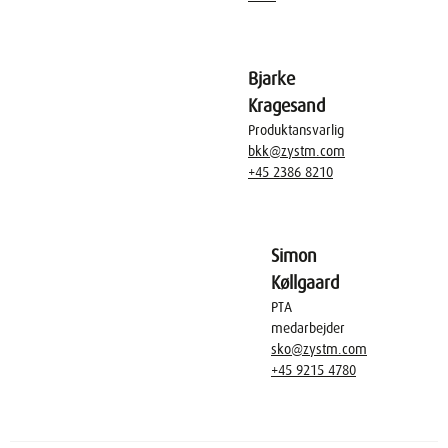
Bjarke
Kragesand
Produktansvarlig
bkk@zystm.com
+45 2386 8210
Simon
Køllgaard
PTA
medarbejder
sko@zystm.com
+45 9215 4780