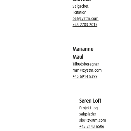
Salgschef,
licitation
bs@zystm.com
+45 2783 2015
Marianne
Maul
Tilbudsberegner
mm@zystm.com
+45 6914 8399
Søren Loft
Projekt- og
salgsleder
slo@zystm.com
+45 2143 6506