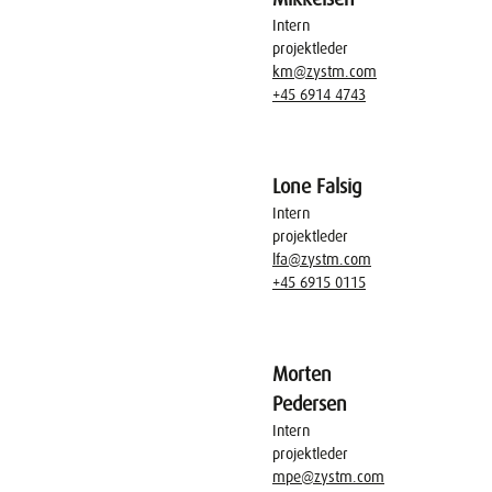
Intern
projektleder
km@zystm.com
+45 6914 4743
Lone Falsig
Intern
projektleder
lfa@zystm.com
+45 6915 0115
Morten
Pedersen
Intern
projektleder
mpe@zystm.com