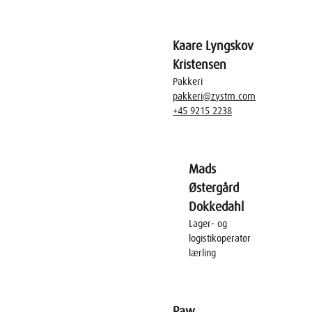
Kaare Lyngskov
Kristensen
Pakkeri
pakkeri@zystm.com
+45 9215 2238
Mads
Østergård
Dokkedahl
Lager- og
logistikoperatør
lærling
Paw