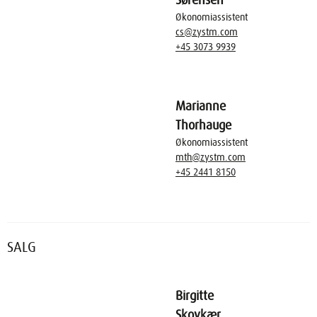
Sørensen
Økonomiassistent
cs@zystm.com
+45 3073 9939
Marianne
Thorhauge
Økonomiassistent
mth@zystm.com
+45 2441 8150
SALG
Birgitte
Skovkær