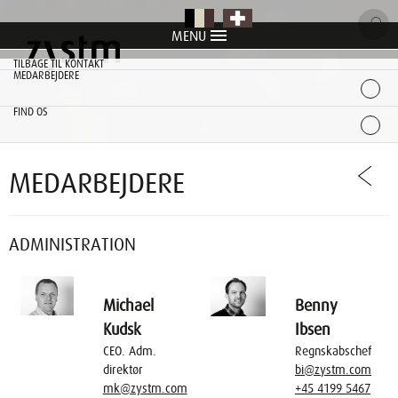
MENU
item
item
item
item
item
TILBAGE TIL KONTAKT
MEDARBEJDERE
FIND OS
MEDARBEJDERE
ADMINISTRATION
Michael
Benny
Kudsk
Ibsen
CEO. Adm.
Regnskabschef
direktør
bi@zystm.com
mk@zystm.com
+45 4199 5467