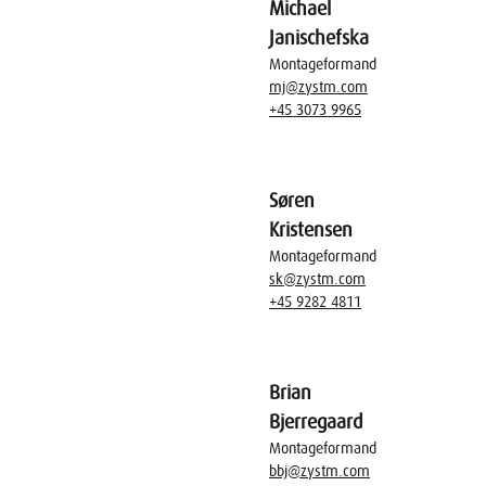
Michael
Janischefska
Montageformand
mj@zystm.com
+45 3073 9965
Søren
Kristensen
Montageformand
sk@zystm.com
+45 9282 4811
Brian
Bjerregaard
Montageformand
bbj@zystm.com