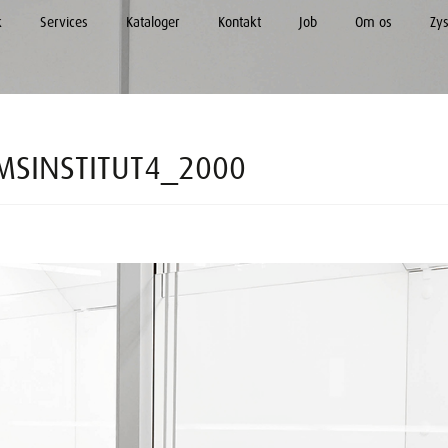
k
Services
Kataloger
Kontakt
Job
Om os
Zy
MSINSTITUT4_2000