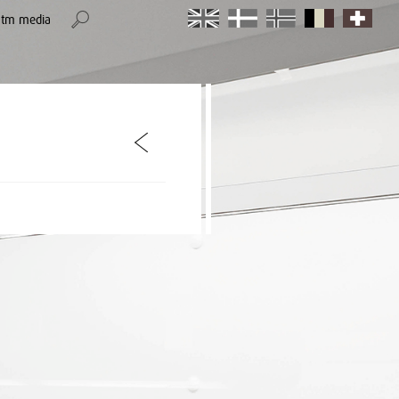
stm media
item
item
item
item
item