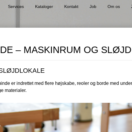
Services
Kataloger
Kontakt
Job
Om os
DE – MASKINRUM OG SLØJD
SLØJDLOKALE
de er indrettet med flere højskabe, reoler og borde med underh
ge materialer.