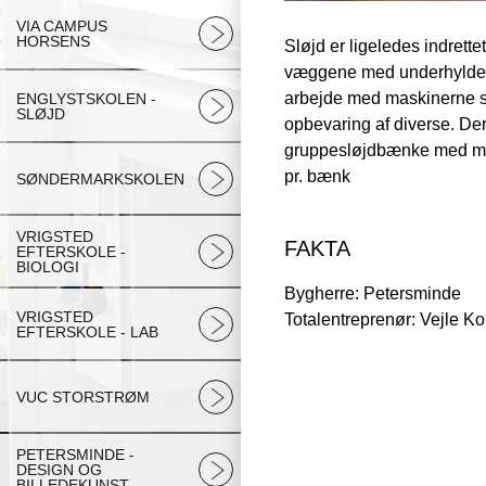
VIA CAMPUS
HORSENS
Sløjd er ligeledes indrett
væggene med underhylder. 
arbejde med maskinerne s
ENGLYSTSKOLEN -
SLØJD
opbevaring af diverse. Der
gruppesløjdbænke med mul
pr. bænk
SØNDERMARKSKOLEN
VRIGSTED
FAKTA
EFTERSKOLE -
BIOLOGI
Bygherre: Petersminde
VRIGSTED
Totalentreprenør: Vejle 
EFTERSKOLE - LAB
VUC STORSTRØM
PETERSMINDE -
DESIGN OG
BILLEDEKUNST