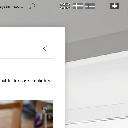
Zystm media
item
item
item
item
item
ylder for størst mulighed