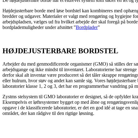
De højdejusterbare borde har et eldrevet system som sikrer en let og ly
Højdejusterbare borde med løse bordstel kan kombineres med ophængte
bredder og udgaver. Materialer er valgt med rengøring og hygiejne for
arbejdspladsen, vælges ud fra hvilket arbejde der skal foregå på bor
bordplademuligheder under afsnittet ”
Bordplader
”
HØJDEJUSTERBARE BORDSTEL
Arbejder du med genmodificerede organismer (GMO) så stilles der særl
arbejdsgange og ikke mindst til inventaret. Laboratorierne har strenge 
derfor skal alt inventar være produceret så det tåler skrappe rengøri
eller hulrum, hvor støv og andet kan samle sig. Vores højdejusterbare
laboratorier klasse 1, 2 og 3, det har en programmerbar vandring p
Zystms stelsystem til GMO laboratorier er designet, så de opfylder kra
Eksempelvis er løftesystemer bygget op med åbne og rengøringsvenli
opgave i de klassificerede laboratorier, er det en god idé at tage en 
området, der kan rådgive til den rigtige løsning.