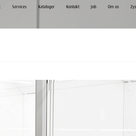
k
Services
Kataloger
Kontakt
Job
Om os
Zy