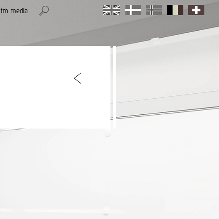
stm media
item
item
item
item
item